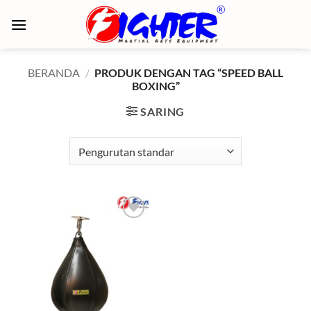
Skip
to
content
BERANDA
/
PRODUK DENGAN TAG “SPEED BALL
BOXING”
SARING
Add to
wishlist