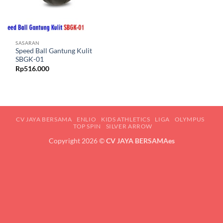
SASARAN
Speed Ball Gantung Kulit
SBGK-01
Rp
516.000
CV JAYA BERSAMA
ENLIO
KIDS ATHLETICS
LIGA
OLYMPUS
TOP SPIN
SILVER ARROW
Copyright 2026 ©
CV JAYA BERSAMAes