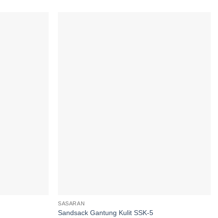
Add to
Add to
wishlist
wishlist
SASARAN
Sandsack Gantung Kulit SSK-5