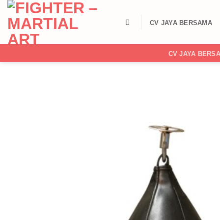
Skip
to
CV JAYA BERSAMA
content
CV JAYA BERS