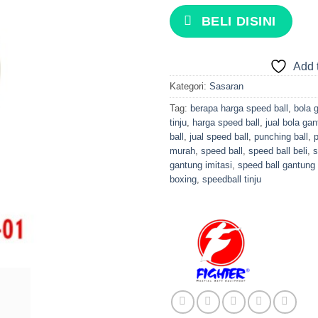
BELI DISINI
Add t
Kategori:
Sasaran
Tag:
berapa harga speed ball
,
bola 
tinju
,
harga speed ball
,
jual bola ga
ball
,
jual speed ball
,
punching ball
,
p
murah
,
speed ball
,
speed ball beli
,
s
gantung imitasi
,
speed ball gantung 
boxing
,
speedball tinju