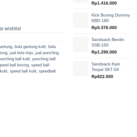
Rp
1.416.000
Kick Boxing Dummy
KBD-180
Rp
5.376.000
o wishlist
Sandsack Berdiri
SSB-150
gantung
,
bola gantung kulit
,
bola
Rp
1.290.000
ntung
,
jual bola tinju
,
jual punching
unching ball kulit
,
punching ball
Sandsack Kain
peed ball boxing
,
speed ball
Terpal SKT-04
kulit
,
speed ball kulit
,
speedball
Rp
822.000