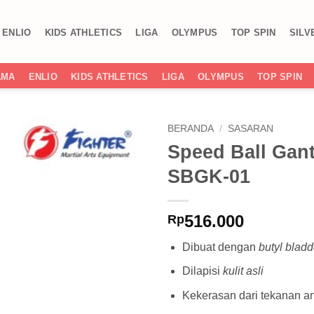
ENLIO
KIDS ATHLETICS
LIGA
OLYMPUS
TOP SPIN
SILV
AMA
ENLIO
KIDS ATHLETICS
LIGA
OLYMPUS
TOP SPIN
BERANDA
/
SASARAN
Speed Ball Gant
Add to
SBGK-01
wishlist
516.000
Rp
Dibuat dengan
butyl bladd
Dilapisi
kulit asli
Kekerasan dari tekanan a