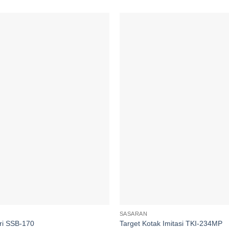
Add to
wishlist
SASARAN
ri SSB-170
Target Kotak Imitasi TKI-234MP