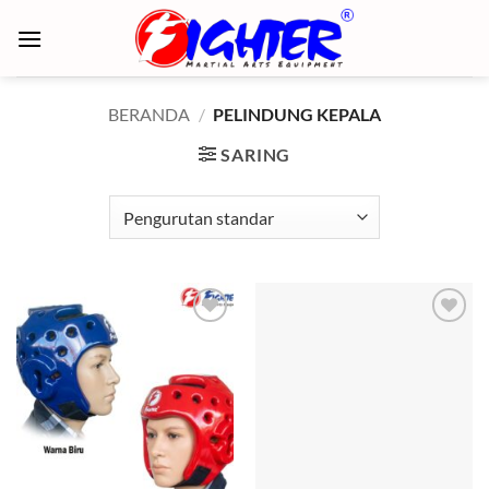
Skip
to
content
BERANDA
/
PELINDUNG KEPALA
SARING
Add to
Add to
wishlist
wishlist