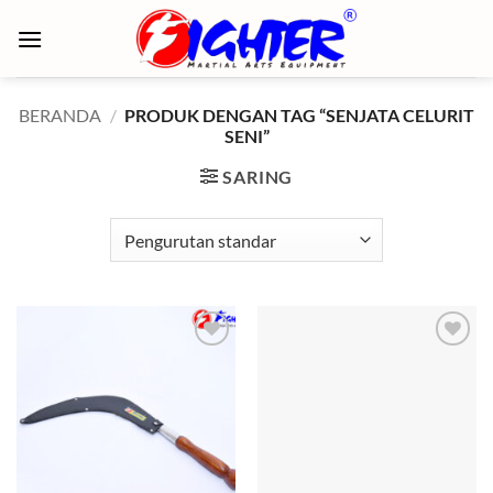
Skip
to
content
BERANDA
/
PRODUK DENGAN TAG “SENJATA CELURIT
SENI”
SARING
Add to
Add to
wishlist
wishlist