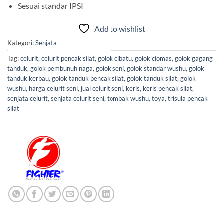
Sesuai standar IPSI
Add to wishlist
Kategori:
Senjata
Tag:
celurit
,
celurit pencak silat
,
golok cibatu
,
golok ciomas
,
golok gagang
tanduk
,
golok pembunuh naga
,
golok seni
,
golok standar wushu
,
golok
tanduk kerbau
,
golok tanduk pencak silat
,
golok tanduk silat
,
golok
wushu
,
harga celurit seni
,
jual celurit seni
,
keris
,
keris pencak silat
,
senjata celurit
,
senjata celurit seni
,
tombak wushu
,
toya
,
trisula pencak
silat