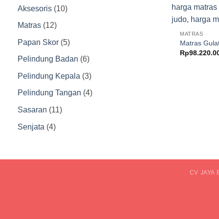
10
Aksesoris
10
Produk
12
Matras
12
MATRAS
Produk
5
Papan Skor
5
Matras Gula
Rp
98.220.0
Produk
6
Pelindung Badan
6
Produk
3
Pelindung Kepala
3
Produk
4
Pelindung Tangan
4
Produk
11
Sasaran
11
Produk
4
Senjata
4
Produk
CV JAYA