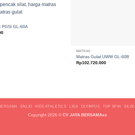
t PGSI GL-60A
00
MATRAS
Matras Gulat UWW GL-60B
Rp
102.720.000
 BERSAMA
ENLIO
KIDS ATHLETICS
LIGA
OLYMPUS
TOP SPIN
SILV
Copyright 2026 ©
CV JAYA BERSAMAes