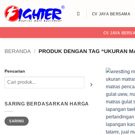
Skip
to
CV JAYA BERSAMA
content
CV JAYA BERS
BERANDA
/
PRODUK DENGAN TAG “UKURAN M
Pencarian
SARING BERDASARKAN HARGA
Harga
Harga
SARING
terendah
tertinggi