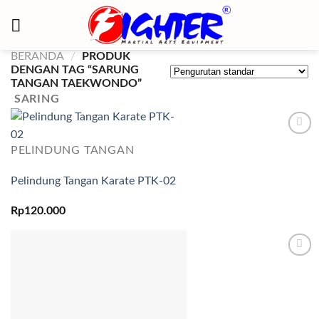
Skip
to
content
BERANDA
/
PRODUK
DENGAN TAG “SARUNG
TANGAN TAEKWONDO”
SARING
Add to
PELINDUNG TANGAN
wishlist
Pelindung Tangan Karate PTK-02
Rp
120.000
Add to
wishlist