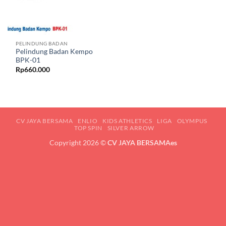
PELINDUNG BADAN
Pelindung Badan Kempo
BPK-01
Rp
660.000
CV JAYA BERSAMA
ENLIO
KIDS ATHLETICS
LIGA
OLYMPUS
TOP SPIN
SILVER ARROW
Copyright 2026 ©
CV JAYA BERSAMAes