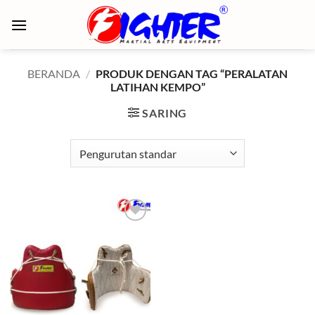
Skip
to
content
BERANDA
/
PRODUK DENGAN TAG “PERALATAN
LATIHAN KEMPO”
SARING
Add to
wishlist