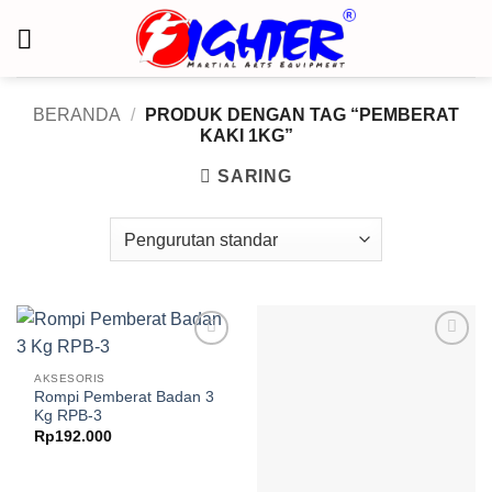
Skip
to
content
BERANDA
/
PRODUK DENGAN TAG “PEMBERAT
KAKI 1KG”
SARING
Add to
Add to
wishlist
wishlist
AKSESORIS
Rompi Pemberat Badan 3
Kg RPB-3
Rp
192.000