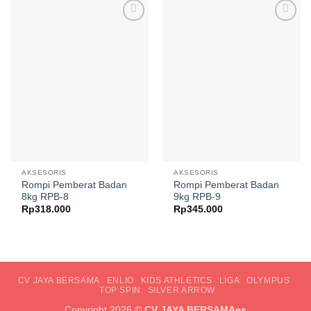
Add to
Add to
wishlist
wishlist
AKSESORIS
AKSESORIS
Rompi Pemberat Badan
Rompi Pemberat Badan
8kg RPB-8
9kg RPB-9
Rp
318.000
Rp
345.000
CV JAYA BERSAMA
ENLIO
KIDS ATHLETICS
LIGA
OLYMPUS
TOP SPIN
SILVER ARROW
Copyright 2026 ©
CV JAYA BERSAMAes