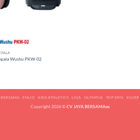
EPALA
Kepala Wushu PKW-02
A BERSAMA
ENLIO
KIDS ATHLETICS
LIGA
OLYMPUS
TOP SPIN
SILVE
Copyright 2026 ©
CV JAYA BERSAMAes