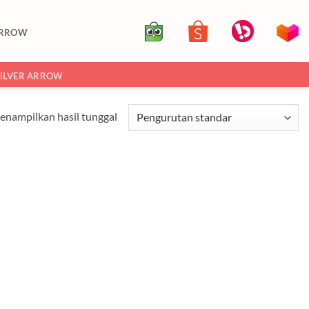
ARROW
SILVER ARROW
nampilkan hasil tunggal