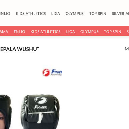
ENLIO
KIDS ATHLETICS
LIGA
OLYMPUS
TOP SPIN
SILVER 
SAMA
ENLIO
KIDS ATHLETICS
LIGA
OLYMPUS
TOP SPIN
Me
KEPALA WUSHU”
Add to
wishlist