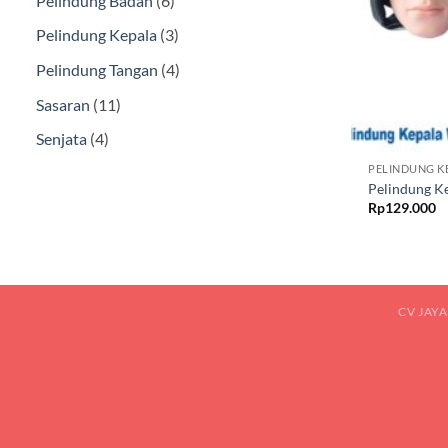
Pelindung Badan
6
Produk
3
Pelindung Kepala
3
Produk
4
Pelindung Tangan
4
Produk
11
Sasaran
11
Produk
4
Senjata
4
Produk
PELINDUNG K
Pelindung 
Rp
129.000
CV JAY