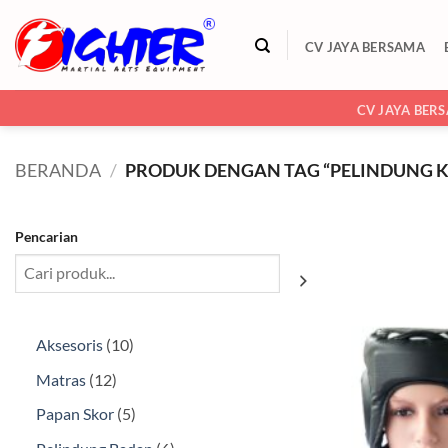
Skip
to
CV JAYA BERSAMA
content
CV JAYA BER
BERANDA
/
PRODUK DENGAN TAG “PELINDUNG 
Pencarian
10
Aksesoris
10
Produk
12
Matras
12
Produk
5
Papan Skor
5
Produk
6