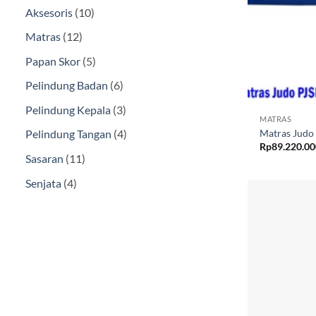
10
Aksesoris
10
Produk
12
Matras
12
Produk
5
Papan Skor
5
Produk
6
Pelindung Badan
6
Produk
3
Pelindung Kepala
3
MATRAS
Produk
4
Matras Judo 
Pelindung Tangan
4
Rp
89.220.0
Produk
11
Sasaran
11
Produk
4
Senjata
4
Produk