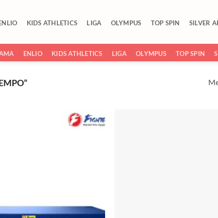
ENLIO
KIDS ATHLETICS
LIGA
OLYMPUS
TOP SPIN
SILVER 
SAMA
ENLIO
KIDS ATHLETICS
LIGA
OLYMPUS
TOP SPIN
Me
EMPO”
Add to
wishlist