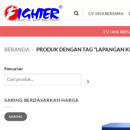
Skip
to
CV JAYA BERSAMA
content
CV JAYA BER
BERANDA
/
PRODUK DENGAN TAG “LAPANGAN K
Pencarian
SARING BERDASARKAN HARGA
Harga
Harga
SARING
terendah
tertinggi