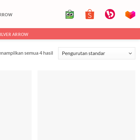
ARROW
SILVER ARROW
nampilkan semua 4 hasil
Add to
Add to
wishlist
wishlist