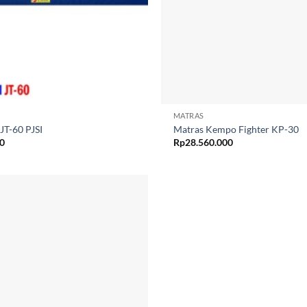
MATRAS
JT-60 PJSI
Matras Kempo Fighter KP-30
00
Rp
28.560.000
Add to
wishlist