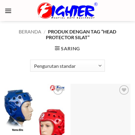
Skip
to
content
BERANDA
/
PRODUK DENGAN TAG “HEAD
PROTECTOR SILAT”
SARING
Add to
Add to
wishlist
wishlist