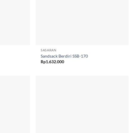
SASARAN
Sandsack Berdiri SSB-170
Rp
1.632.000
Add to
Add to
wishlist
wishlist