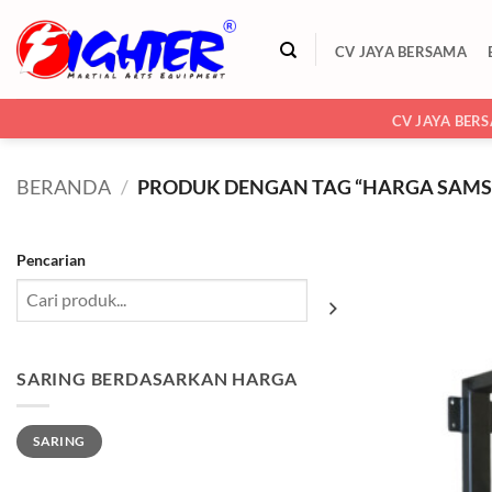
Skip
to
CV JAYA BERSAMA
content
CV JAYA BER
BERANDA
/
PRODUK DENGAN TAG “HARGA SAM
Pencarian
SARING BERDASARKAN HARGA
Harga
Harga
SARING
terendah
tertinggi