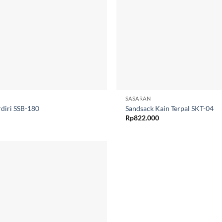
SASARAN
diri SSB-180
Sandsack Kain Terpal SKT-04
Rp
822.000
Add to
wishlist