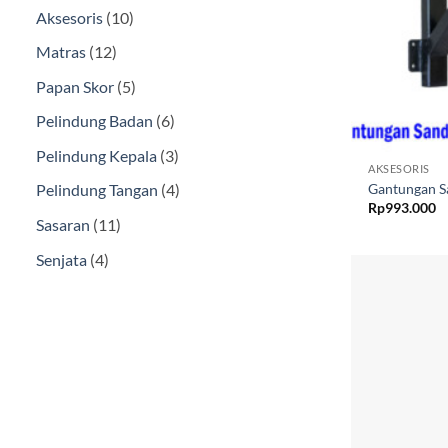
10
Aksesoris
10
Produk
12
Matras
12
Produk
5
Papan Skor
5
Produk
6
Pelindung Badan
6
Produk
3
Pelindung Kepala
3
AKSESORIS
Produk
4
Gantungan S
Pelindung Tangan
4
Rp
993.000
Produk
11
Sasaran
11
Produk
4
Senjata
4
Produk