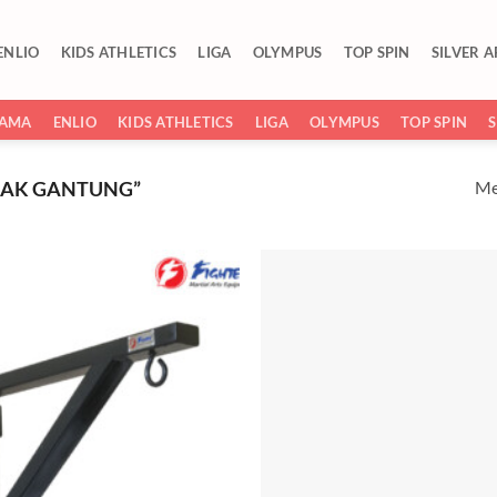
ENLIO
KIDS ATHLETICS
LIGA
OLYMPUS
TOP SPIN
SILVER 
SAMA
ENLIO
KIDS ATHLETICS
LIGA
OLYMPUS
TOP SPIN
Me
SAK GANTUNG”
Add to
wishlist