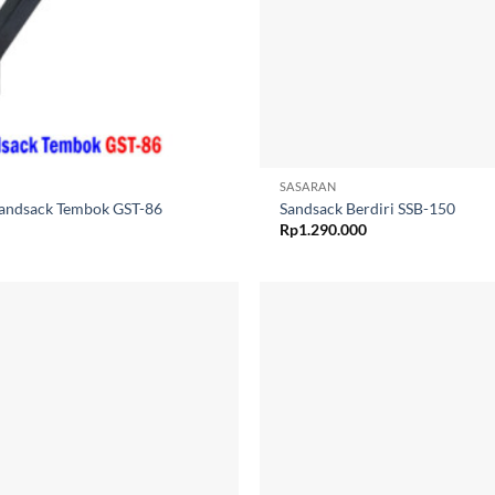
SASARAN
andsack Tembok GST-86
Sandsack Berdiri SSB-150
Rp
1.290.000
Add to
wishlist