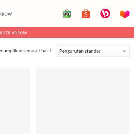
ARROW
SILVER ARROW
nampilkan semua 7 hasil
Add to
Add to
wishlist
wishlist