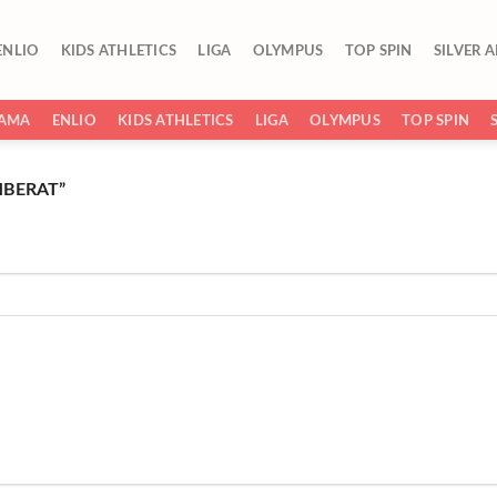
ENLIO
KIDS ATHLETICS
LIGA
OLYMPUS
TOP SPIN
SILVER 
SAMA
ENLIO
KIDS ATHLETICS
LIGA
OLYMPUS
TOP SPIN
BERAT”