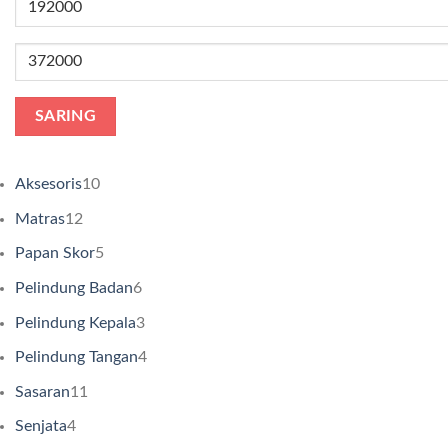
terendah
Harga
tertinggi
SARING
10
Aksesoris
10
Produk
12
Matras
12
Produk
5
Papan Skor
5
Produk
6
Pelindung Badan
6
Produk
3
Pelindung Kepala
3
Produk
4
Pelindung Tangan
4
Produk
11
Sasaran
11
Produk
4
Senjata
4