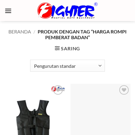
Skip
to
content
BERANDA
/
PRODUK DENGAN TAG “HARGA ROMPI
PEMBERAT BADAN”
SARING
Add to
Add to
wishlist
wishlist