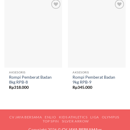
Add to
Add to
wishlist
wishlist
AKSESORIS
AKSESORIS
Rompi Pemberat Badan
Rompi Pemberat Badan
8kg RPB-8
9kg RPB-9
Rp
318.000
Rp
345.000
CV JAYA BERSAMA
ENLIO
KIDS ATHLETICS
LIGA
OLYMPUS
TOP SPIN
SILVER ARROW
Copyright 2026 ©
CV JAYA BERSAMAes