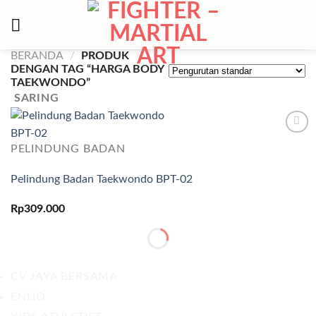
Skip
to
content
BERANDA
/
PRODUK
DENGAN TAG “HARGA BODY
TAEKWONDO”
SARING
Add to
PELINDUNG BADAN
wishlist
Pelindung Badan Taekwondo BPT-02
Rp
309.000
CV JAYA BERSAMA
ENLIO