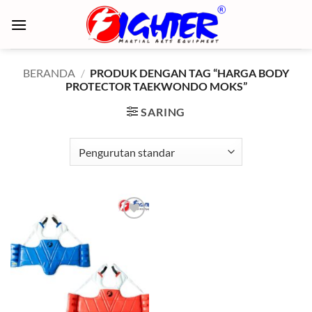
Skip
to
content
BERANDA
/
PRODUK DENGAN TAG “HARGA BODY
PROTECTOR TAEKWONDO MOKS”
SARING
Add to
wishlist