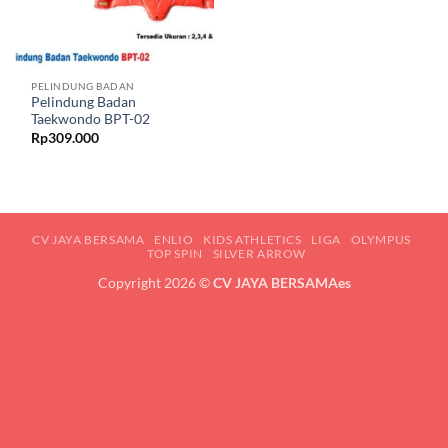
PELINDUNG BADAN
Pelindung Badan
Taekwondo BPT-02
Rp
309.000
CV JAYA BERSAMA
ENLIO
KIDS ATHLETICS
LIGA
OLYMPUS
TOP SPIN
SILVER ARROW
Copyright 2026 ©
CV JAYA BERSAMAes