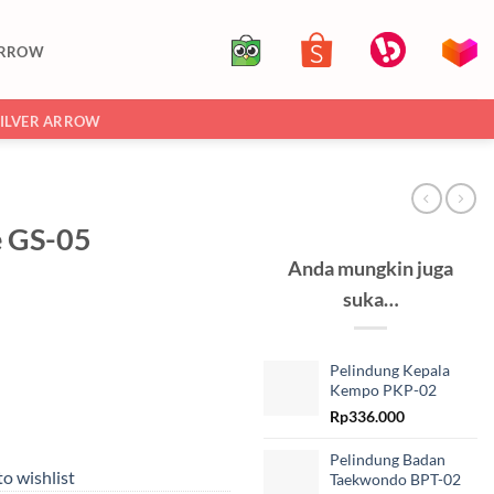
ARROW
SILVER ARROW
e GS-05
Anda mungkin juga
suka…
Pelindung Kepala
Kempo PKP-02
Rp
336.000
Pelindung Badan
o wishlist
Taekwondo BPT-02