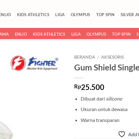
ENLIO
KIDS ATHLETICS
LIGA
OLYMPUS
TOP SPIN
SILVER 
SAMA
ENLIO
KIDS ATHLETICS
LIGA
OLYMPUS
TOP SPIN
BERANDA
/
AKSESORIS
Gum Shield Singl
Add to
wishlist
25.500
Rp
Dibuat dari
silicone
Ukuran untuk dewasa
Warna transparan
Add t