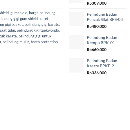
Rp
309.000
hield
,
gumshield
,
harga pelindung
Pelindung Badan
elindung gigi gum shield
,
karet
Pencak Silat BPS-03
ng gigi basket
,
pelindung gigi karate
,
Rp
480.000
saat tidur
,
pelindung gigi taekwondo
,
ntuk karate
,
pelindung gigi untuk
Pelindung Badan
u
,
pelindung mulut
,
teeth protection
Kempo BPK-01
Rp
660.000
Pelindung Badan
Karate BPKF-2
Rp
336.000